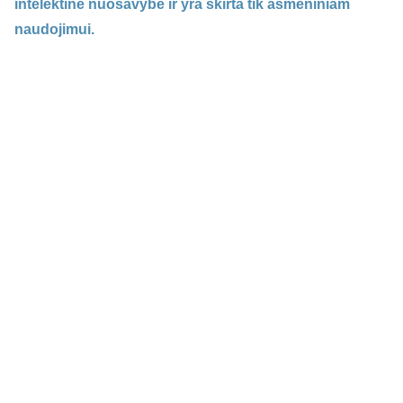
intelektinė nuosavybė ir yra skirta tik asmeniniam
naudojimui.
Adresas:
Kepėjų 12,
Klaipėda LT-91243, 
Lietuva
Kontaktai: 
Jūratė Čėsnaitė, Individuali veikla 
nr.592926
+37061478438