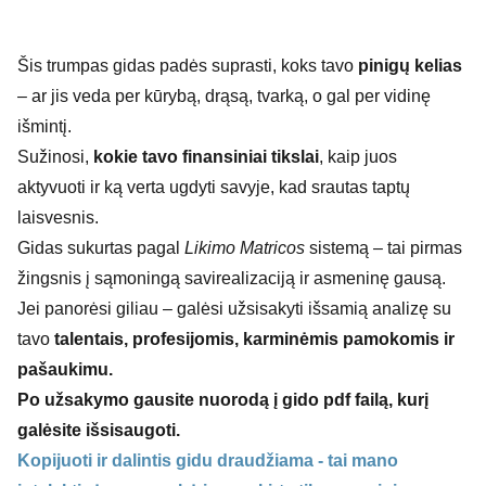
Šis trumpas gidas padės suprasti, koks tavo
pinigų kelias
– ar jis veda per kūrybą, drąsą, tvarką, o gal per vidinę
išmintį.
Sužinosi,
kokie tavo finansiniai tikslai
, kaip juos
aktyvuoti ir ką verta ugdyti savyje, kad srautas taptų
laisvesnis.
Gidas sukurtas pagal
Likimo Matricos
sistemą – tai pirmas
žingsnis į sąmoningą savirealizaciją ir asmeninę gausą.
Jei panorėsi giliau – galėsi užsisakyti išsamią analizę su
tavo
talentais, profesijomis, karminėmis pamokomis ir
pašaukimu.
Po užsakymo gausite nuorodą į gido pdf failą, kurį
galėsite išsisaugoti.
Kopijuoti ir dalintis gidu draudžiama - tai mano