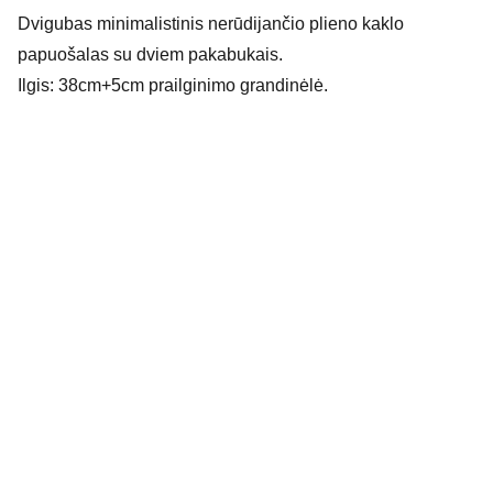
Dvigubas minimalistinis nerūdijančio plieno kaklo
papuošalas su dviem pakabukais.
Ilgis: 38cm+5cm prailginimo grandinėlė.
Adresas:
Kepėjų 12,
Klaipėda LT-91243, 
Lietuva
Kontaktai: 
Jūratė Čėsnaitė, Individuali veikla 