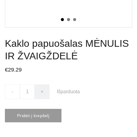
Kaklo papuošalas MĖNULIS
IR ŽVAIGŽDELĖ
€29.29
-
+
Išparduota
Pridėti į krepšelį